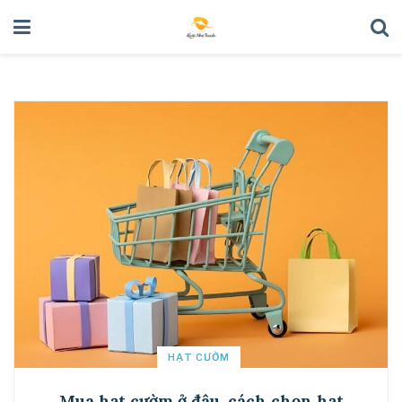
HẠT CƯỜM
Mua hạt cườm ở đâu, cách chọn hạt