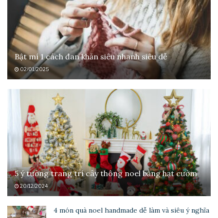
Bật mí 1 cách đan khăn siêu nhanh siêu dễ
02/01/2025
5 ý tưởng trang trí cây thông noel bằng hạt cườm
20/12/2024
4 món quà noel handmade dễ làm và siêu ý nghĩa