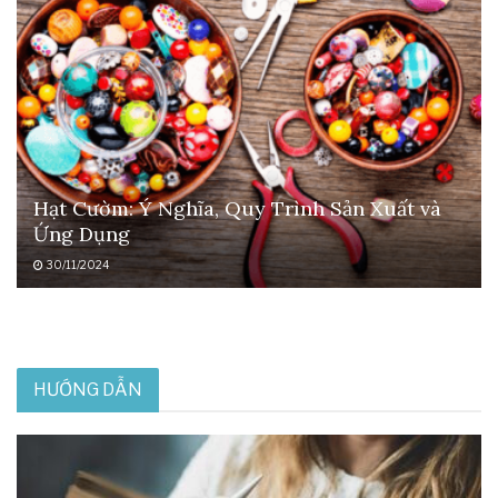
Hạt Cườm: Ý Nghĩa, Quy Trình Sản Xuất và
Ứng Dụng
30/11/2024
HƯỚNG DẪN