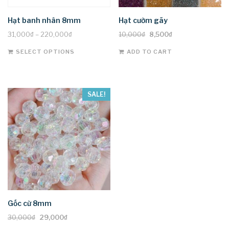
Hạt banh nhân 8mm
Hạt cườm gãy
Original
Current
31,000
₫
–
220,000
₫
10,000
₫
8,500
₫
price
price
This
SELECT OPTIONS
ADD TO CART
was:
is:
product
10,000₫.
8,500₫.
has
multiple
variants.
SALE!
The
options
may
be
chosen
on
the
product
page
Gốc cừ 8mm
Original
Current
30,000
₫
29,000
₫
price
price