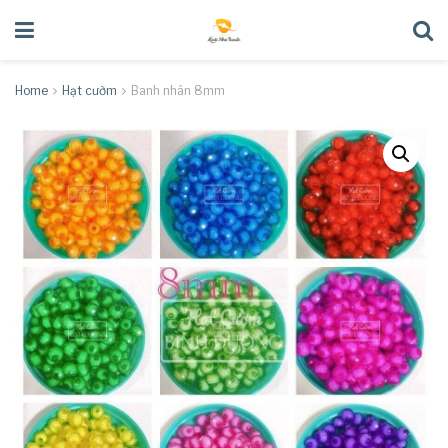
Home
Hạt cườm
Banh nhân 8mm