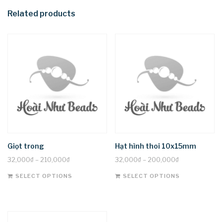
Related products
Giọt trong
Hạt hình thoi 10x15mm
32,000
₫
–
210,000
₫
32,000
₫
–
200,000
₫
This
This
SELECT OPTIONS
SELECT OPTIONS
product
product
has
has
multiple
multiple
variants.
variants.