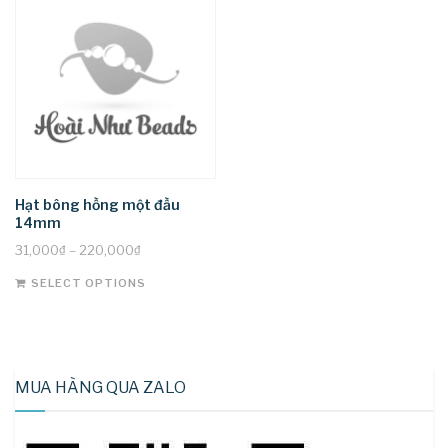
The
The
options
options
may
may
be
be
chosen
chosen
on
on
the
the
product
product
page
page
Hạt bông hồng một đầu
14mm
31,000
₫
–
220,000
₫
This
SELECT OPTIONS
product
has
multiple
variants.
MUA HÀNG QUA ZALO
The
options
may