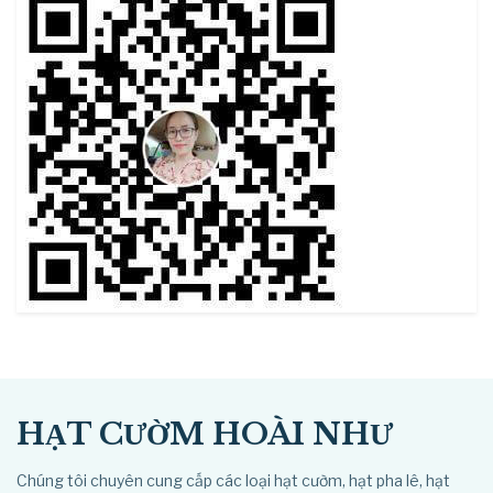
be
chosen
on
the
product
page
HẠT CƯỜM HOÀI NHƯ
Chúng tôi chuyên cung cấp các loại hạt cườm, hạt pha lê, hạt