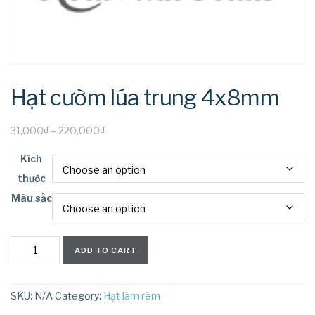
Hạt cườm lúa trung 4x8mm
31,000
₫
–
220,000
₫
Kích
thước
Màu sắc
Hạt
ADD TO CART
cườm
lúa
trung
SKU:
N/A
Category:
Hạt làm rèm
4x8mm