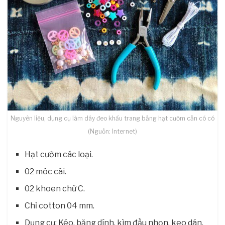
Nguyên liệu, dụng cụ làm dây đeo khẩu trang bằng hạt cườm cần có có
(Nguồn: Internet)
Hạt cườm các loại.
02 móc cài.
02 khoen chữ C.
Chỉ cotton 04 mm.
Dụng cụ: Kéo, băng dính, kìm đầu nhọn, keo dán,