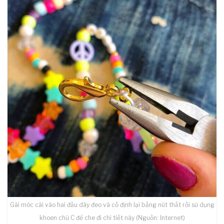
Gài móc cài vào hai đầu dây đeo và cố định lại bằng nút thắt rồi sử dụng
khoen chữ C để che đi chi tiết này (Nguồn: Internet)