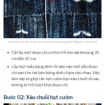
Cố định một đầu đoạn chỉ cotton bằng băng dính (Nguồn: Internet)
Cắt lấy một đoạn chỉ cotton 04 mm dài khoảng 35
cm đến 37 cm.
Lấy một mẩu băng dính rồi dán vào một đầu đoạn
chỉ sao cho hai bên băng dính chạm vào nhau. Việc
làm này sẽ giúp các hạt cườm bạn xâu chuỗi về sau
không bị trôi tuột khỏi đoạn chỉ.
Bước 02: Xâu chuỗi hạt cườm