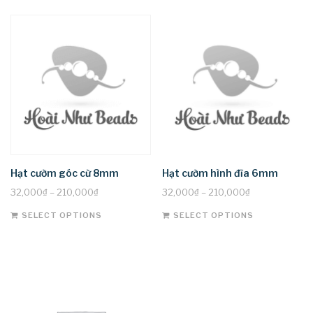
Hạt cườm góc cừ 8mm
Hạt cườm hình đĩa 6mm
32,000
₫
–
210,000
₫
32,000
₫
–
210,000
₫
This
This
SELECT OPTIONS
SELECT OPTIONS
product
product
has
has
multiple
multiple
variants.
variants.
The
The
options
options