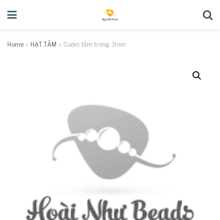
Home
HẠT TẤM
Cườm tấm trong 3mm