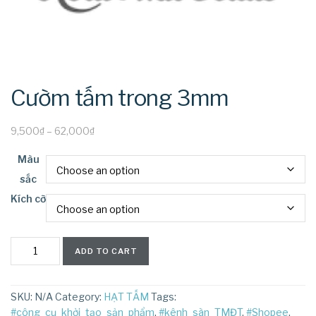
Cườm tấm trong 3mm
9,500
₫
–
62,000
₫
Màu
sắc
Kích cỡ
Cườm
ADD TO CART
tấm
trong
3mm
SKU:
N/A
Category:
HẠT TẤM
Tags:
quantity
#công_cụ_khởi_tạo_sản_phẩm
,
#kênh_sàn_TMĐT
,
#Shopee
,